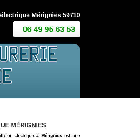
électrique Mérignies 59710
06 49 95 63 53
UE MÉRIGNIES
llation électrique
à Mérignies
est une